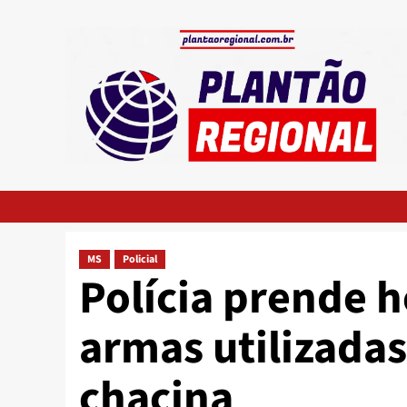
Skip
to
content
MS
Policial
Polícia prende
armas utilizadas
chacina