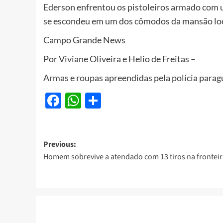
Ederson enfrentou os pistoleiros armado com u
se escondeu em um dos cômodos da mansão lo
Campo Grande News
Por Viviane Oliveira e Helio de Freitas –
Armas e roupas apreendidas pela polícia paragu
Facebook
WhatsApp
Share
Post
Previous:
Homem sobrevive a atendado com 13 tiros na fronteir
navigation