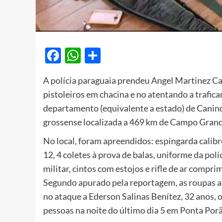
Facebook
WhatsApp
Share
A polícia paraguaia prendeu Angel Martinez Ca
pistoleiros em chacina e no atentando a trafican
departamento (equivalente a estado) de Canind
grossense localizada a 469 km de Campo Grand
No local, foram apreendidos: espingarda calibr
12, 4 coletes à prova de balas, uniforme da polí
militar, cintos com estojos e rifle de ar compri
Segundo apurado pela reportagem, as roupas a
no ataque a Ederson Salinas Benítez, 32 anos, 
pessoas na noite do último dia 5 em Ponta Porã