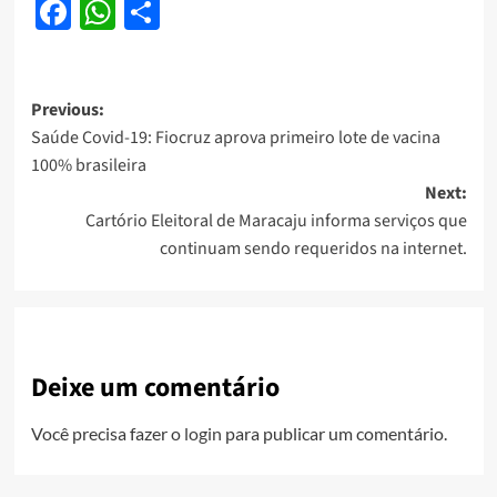
Facebook
WhatsApp
Share
Post
Previous:
Saúde Covid-19: Fiocruz aprova primeiro lote de vacina
navigation
100% brasileira
Next:
Cartório Eleitoral de Maracaju informa serviços que
continuam sendo requeridos na internet.
Deixe um comentário
Você precisa fazer o
login
para publicar um comentário.