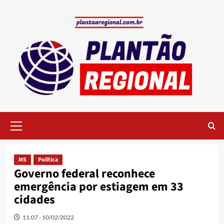
Skip
to
content
Primary
Menu
MS
Política
Governo federal reconhece
emergência por estiagem em 33
cidades
11:07 - 10/02/2022