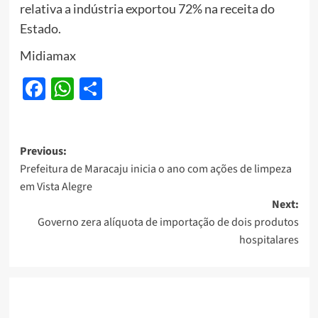
relativa a indústria exportou 72% na receita do
Estado.
Midiamax
Facebook
WhatsApp
Share
Post
Previous:
Prefeitura de Maracaju inicia o ano com ações de limpeza
navigation
em Vista Alegre
Next:
Governo zera alíquota de importação de dois produtos
hospitalares