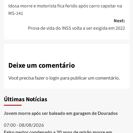
Idosa morre e motorista fica ferido após carro capotar na
navigation
MS-141
Next:
Prova de vida do INSS volta a ser exigida em 2022
Deixe um comentário
Você precisa fazer o
login
para publicar um comentário.
Últimas Notícias
Jovem morre após ser baleado em garagem de Dourados
07:00 - 08/08/2026
Falso pastor condenado a 20 anos de prisão morre em