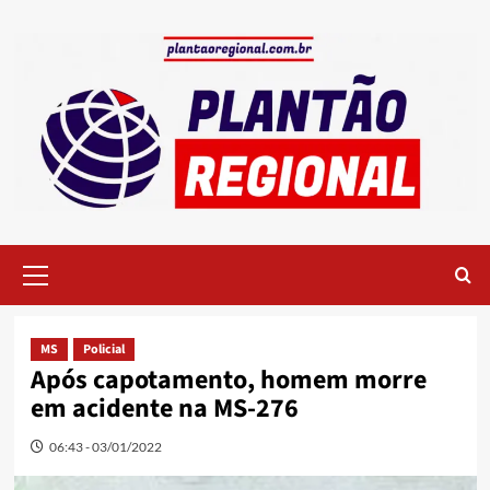
Skip
to
content
Primary
Menu
MS
Policial
Após capotamento, homem morre
em acidente na MS-276
06:43 - 03/01/2022