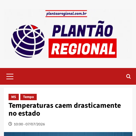
Skip
to
content
Primary
Menu
MS
Tempo
Temperaturas caem drasticamente
no estado
10:00 - 07/07/2026