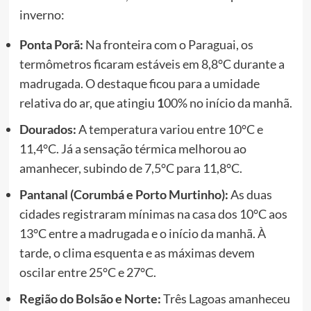
inverno:
Ponta Porã:
Na fronteira com o Paraguai, os
termômetros ficaram estáveis em 8,8°C durante a
madrugada. O destaque ficou para a umidade
relativa do ar, que atingiu
1
00% no início da manhã.
Dourados:
A temperatura variou entre 10°C e
11,4°C. Já a sensação térmica melhorou ao
amanhecer, subindo de 7,5°C para 11,8°C.
Pantanal (Corumbá e Porto Murtinho):
As duas
cidades registraram mínimas na casa dos 10°C aos
13°C entre a madrugada e o início da manhã. À
tarde, o clima esquenta e as máximas devem
oscilar entre 25°C e 27°C.
Região do Bolsão e Norte:
Três Lagoas amanheceu