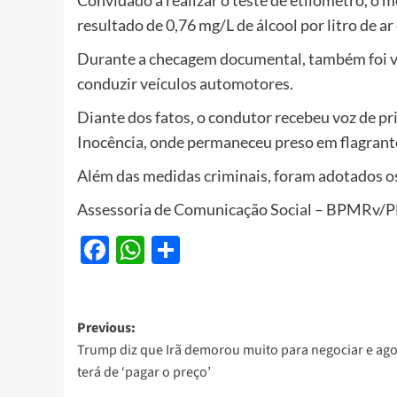
resultado de 0,76 mg/L de álcool por litro de a
Durante a checagem documental, também foi ver
conduzir veículos automotores.
Diante dos fatos, o condutor recebeu voz de pri
Inocência, onde permaneceu preso em flagrante
Além das medidas criminais, foram adotados os
Assessoria de Comunicação Social – BPMRv
Facebook
WhatsApp
Share
Post
Previous:
Trump diz que Irã demorou muito para negociar e ag
navigation
terá de ‘pagar o preço’