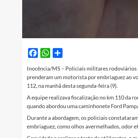
Facebook
WhatsApp
Share
Inocência/MS – Policiais militares rodoviários
prenderam um motorista por embriaguez ao vola
112, na manhã desta segunda-feira (9).
A equipe realizava fiscalização no km 110 da ro
quando abordou uma caminhonete Ford Pamp
Durante a abordagem, os policiais constataram 
embriaguez, como olhos avermelhados, odor etíl
Convidado a realizar o teste de etilômetro, o 