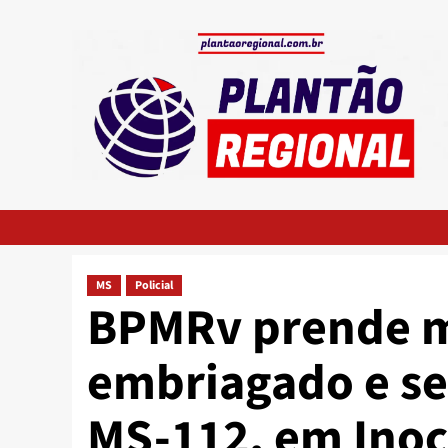
Skip
to
content
MS
Policial
BPMRv prende m
embriagado e se
MS-112, em Inoc