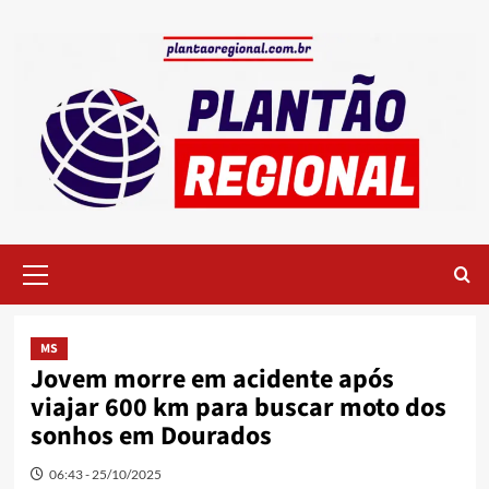
Skip
to
content
Primary
Menu
MS
Jovem morre em acidente após
viajar 600 km para buscar moto dos
sonhos em Dourados
06:43 - 25/10/2025