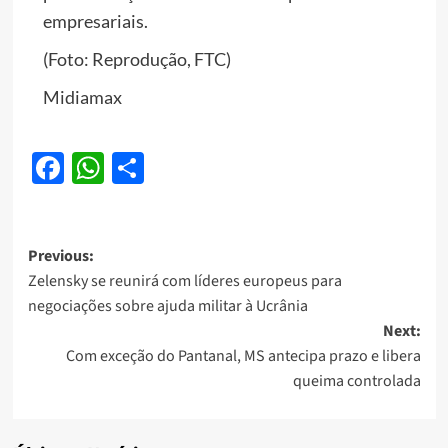
empresariais.
(Foto: Reprodução, FTC)
Midiamax
Facebook
WhatsApp
Share
Post
Previous:
Zelensky se reunirá com líderes europeus para
navigation
negociações sobre ajuda militar à Ucrânia
Next:
Com exceção do Pantanal, MS antecipa prazo e libera
queima controlada