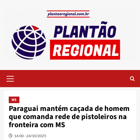
Skip
to
content
Primary
Menu
MS
Paraguai mantém caçada de homem
que comanda rede de pistoleiros na
fronteira com MS
14:00 - 24/10/2025