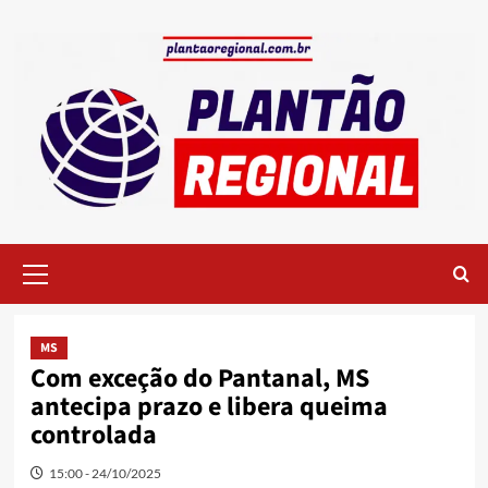
Skip
to
content
Primary
Menu
MS
Com exceção do Pantanal, MS
antecipa prazo e libera queima
controlada
15:00 - 24/10/2025