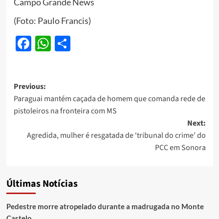
Campo Grande News
(Foto: Paulo Francis)
Facebook
WhatsApp
Share
Post
Previous:
Paraguai mantém caçada de homem que comanda rede de
navigation
pistoleiros na fronteira com MS
Next:
Agredida, mulher é resgatada de ‘tribunal do crime’ do
PCC em Sonora
Últimas Notícias
Pedestre morre atropelado durante a madrugada no Monte
Castelo.