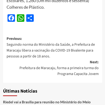
Escolares, 1.260 (Um mil duzentos e sessenta)
Colheres de Plástico.
Facebook
WhatsApp
Share
Post
Previous:
Seguindo norma do Ministério da Saúde, a Prefeitura de
navigation
Maracaju libera a vacinação da COVID-19 Bivalente para
pessoas a partir de 18 anos.
Next:
Prefeitura de Maracaju, forma a primeira turma do
Programa Capacita Jovem
Últimas Notícias
Riedel vai a Brasília para reunião no Ministério do Meio