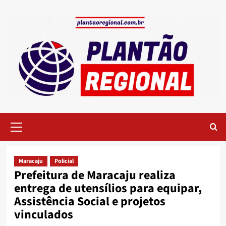
Skip
to
content
Primary
Menu
Maracaju
Policial
Prefeitura de Maracaju realiza
entrega de utensílios para equipar,
Assistência Social e projetos
vinculados