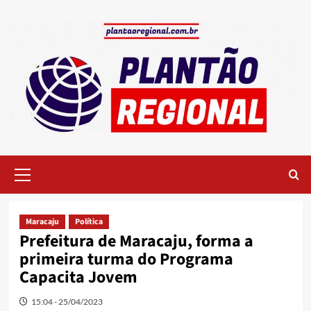
Skip
to
content
Primary
Menu
Maracaju
Política
Prefeitura de Maracaju, forma a
primeira turma do Programa
Capacita Jovem
15:04 - 25/04/2023