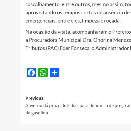
cascalhamento, entre outros, mesmo assim, tod
aproveitando os tempos curtos de ausência de c
emergenciais, entre eles, limpeza e roçada.
Na ocasião da visita, acompanharam o Prefeit
a Procuradora Municipal Dra. Onorina Menezes
Tributos (PAC) Eder Fonseca, o Administrador
Facebook
WhatsApp
Share
Post
Previous:
Governo dá prazo de 5 dias para denúncia de preço a
navigation
da gasolina