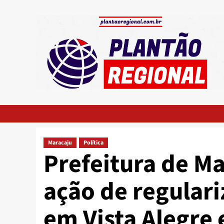
Skip
to
content
Maracaju
Política
Prefeitura de Ma
ação de regular
em Vista Alegre 