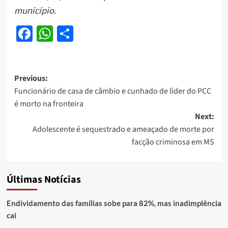
município.
Facebook
WhatsApp
Share
Post
Previous:
Funcionário de casa de câmbio e cunhado de líder do PCC
navigation
é morto na fronteira
Next:
Adolescente é sequestrado e ameaçado de morte por
facção criminosa em MS
Últimas Notícias
Endividamento das famílias sobe para 82%, mas inadimplência
cai