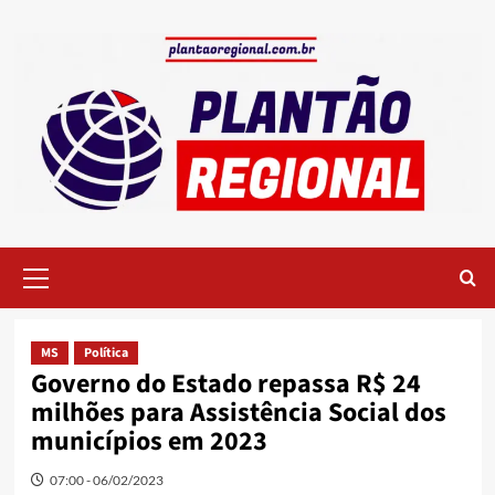
Skip
to
content
Primary
Menu
MS
Política
Governo do Estado repassa R$ 24
milhões para Assistência Social dos
municípios em 2023
07:00 - 06/02/2023