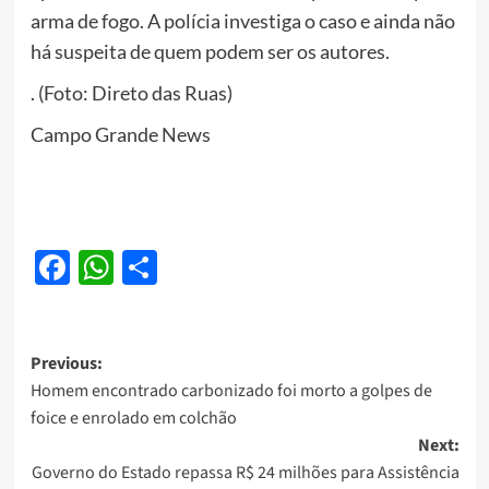
arma de fogo. A polícia investiga o caso e ainda não
há suspeita de quem podem ser os autores.
. (Foto: Direto das Ruas)
Campo Grande News
Facebook
WhatsApp
Share
Post
Previous:
Homem encontrado carbonizado foi morto a golpes de
navigation
foice e enrolado em colchão
Next:
Governo do Estado repassa R$ 24 milhões para Assistência