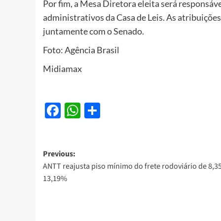
Por fim, a Mesa Diretora eleita será responsáve
administrativos da Casa de Leis. As atribuiçõ
juntamente com o Senado.
Foto: Agência Brasil
Midiamax
Facebook
WhatsApp
Share
Post
Previous:
ANTT reajusta piso mínimo do frete rodoviário de 8,3
navigation
13,19%