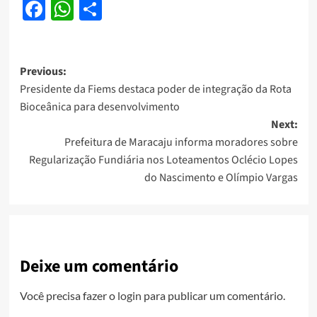
Facebook
WhatsApp
Share
Post
Previous:
Presidente da Fiems destaca poder de integração da Rota
navigation
Bioceânica para desenvolvimento
Next:
Prefeitura de Maracaju informa moradores sobre
Regularização Fundiária nos Loteamentos Oclécio Lopes
do Nascimento e Olímpio Vargas
Deixe um comentário
Você precisa fazer o
login
para publicar um comentário.