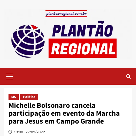
Skip
to
content
Primary
Menu
MS
Política
Michelle Bolsonaro cancela
participação em evento da Marcha
para Jesus em Campo Grande
13:00 - 27/05/2022