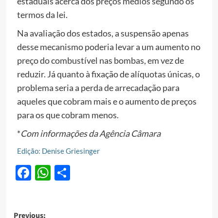
estaduais acerca dos preços médios segundo os
termos da lei.
Na avaliação dos estados, a suspensão apenas
desse mecanismo poderia levar a um aumento no
preço do combustível nas bombas, em vez de
reduzir. Já quanto à fixação de alíquotas únicas, o
problema seria a perda de arrecadação para
aqueles que cobram mais e o aumento de preços
para os que cobram menos.
*
Com informações da Agência Câmara
Edição: Denise Griesinger
Facebook
WhatsApp
Share
Post
Previous: