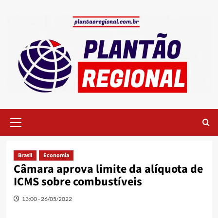
Skip
to
content
Primary
Menu
Brasil
Economia
Câmara aprova limite da alíquota de
ICMS sobre combustíveis
13:00 - 26/05/2022