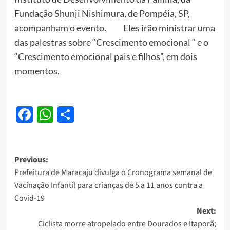
Fundação Shunji Nishimura, de Pompéia, SP,
acompanham o evento. Eles irão ministrar uma
das palestras sobre “Crescimento emocional “ e o
“Crescimento emocional pais e filhos”, em dois
momentos.
Facebook
WhatsApp
Share
Post
Previous:
Prefeitura de Maracaju divulga o Cronograma semanal de
navigation
Vacinação Infantil para crianças de 5 a 11 anos contra a
Covid-19
Next:
Ciclista morre atropelado entre Dourados e Itaporã;