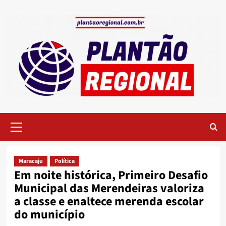
Skip
to
content
Primary
Menu
Maracaju
Política
Em noite histórica, Primeiro Desafio
Municipal das Merendeiras valoriza
a classe e enaltece merenda escolar
do município