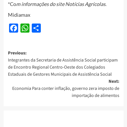
*Co
m informações do site Notícias Agrícolas
.
Midiamax
Facebook
WhatsApp
Share
Post
Previous:
Integrantes da Secretaria de Assistência Social participam
navigation
de Encontro Regional Centro-Oeste dos Colegiados
Estaduais de Gestores Municipais de Assistência Social
Next:
Economia Para conter inflação, governo zera imposto de
importação de alimentos