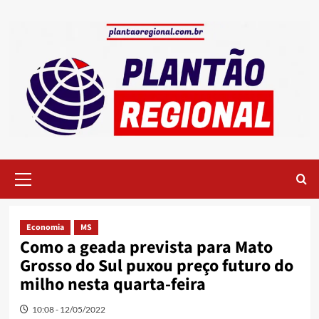
Skip
to
content
Primary
Menu
Economia
MS
Como a geada prevista para Mato
Grosso do Sul puxou preço futuro do
milho nesta quarta-feira
10:08 - 12/05/2022