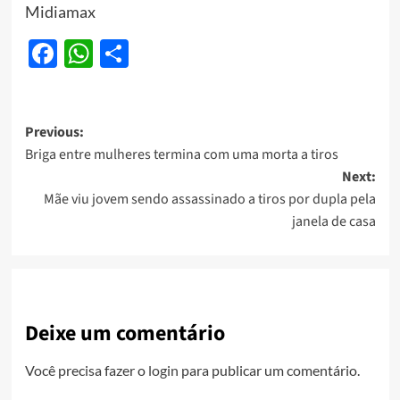
Midiamax
Facebook
WhatsApp
Share
Post
Previous:
Briga entre mulheres termina com uma morta a tiros
navigation
Next:
Mãe viu jovem sendo assassinado a tiros por dupla pela
janela de casa
Deixe um comentário
Você precisa fazer o
login
para publicar um comentário.