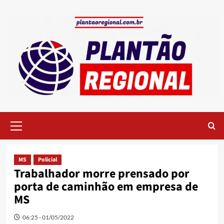
Skip
to
content
Primary
Menu
MS
Policial
Trabalhador morre prensado por
porta de caminhão em empresa de
MS
06:25 - 01/05/2022