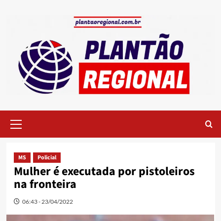
Skip
to
content
Primary
Menu
MS
Policial
Mulher é executada por pistoleiros
na fronteira
06:43 - 23/04/2022