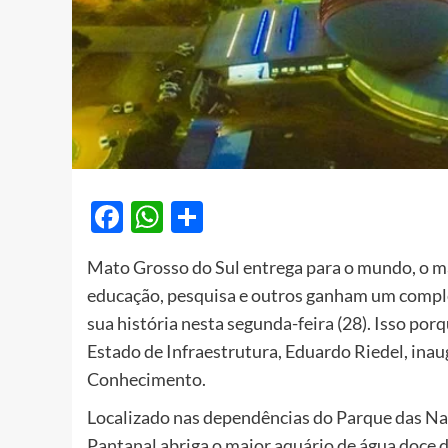
Facebook
WhatsApp
Share
Mato Grosso do Sul entrega para o mundo, o m
educação, pesquisa e outros ganham um comple
sua história nesta segunda-feira (28). Isso po
Estado de Infraestrutura, Eduardo Riedel, ina
Conhecimento.
Localizado nas dependências do Parque das N
Pantanal abriga o maior aquário de água doce 