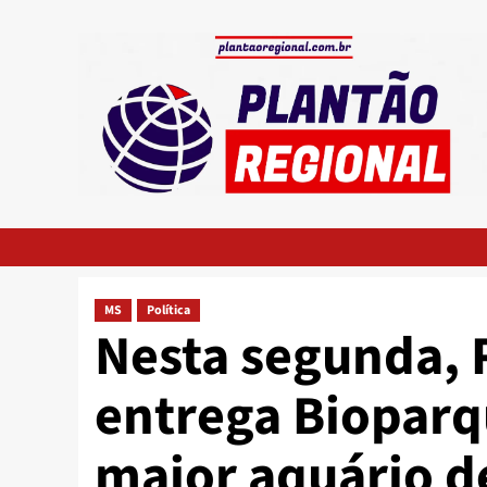
Skip
to
content
MS
Política
Nesta segunda, 
entrega Bioparq
maior aquário d