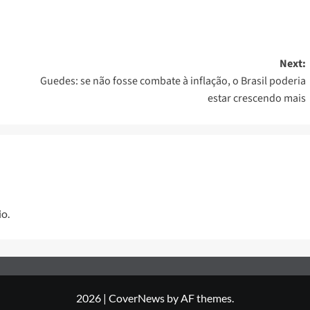
Next:
Guedes: se não fosse combate à inflação, o Brasil poderia
estar crescendo mais
o.
2026
|
CoverNews
by AF themes.