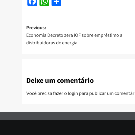
Facebook
WhatsApp
Share
Post
Previous:
Economia Decreto zera IOF sobre empréstimo a
navigation
distribuidoras de energia
Deixe um comentário
Você precisa fazer o
login
para publicar um comentári