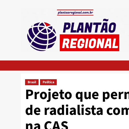
Skip
to
content
Brasil
Política
Projeto que perm
de radialista c
na CAS