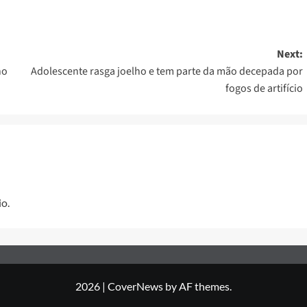
Next:
no
Adolescente rasga joelho e tem parte da mão decepada por
fogos de artifício
o.
2026
|
CoverNews
by AF themes.