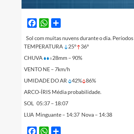
Facebook
WhatsApp
Share
Sol com muitas nuvens durante o dia. Períodos
TEMPERATURA
25°
36°
CHUVA
28mm – 90%
VENTO NE – 7km/h
UMIDADE DO AR
42%
86%
ARCO-ÍRIS Média probabilidade.
SOL 05:37 – 18:07
LUA Minguante – 14:37 Nova – 14:38
Facebook
WhatsApp
Share