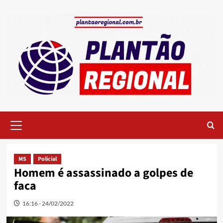
Skip
to
content
Primary
Menu
MS
Policial
Homem é assassinado a golpes de
faca
16:16 - 24/02/2022