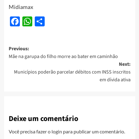
Midiamax
Facebook
WhatsApp
Share
Post
Previous:
Mãe na garupa do filho morre ao bater em caminhão
navigation
Next:
Municípios poderão parcelar débitos com INSS inscritos
em dívida ativa
Deixe um comentário
Você precisa fazer o
login
para publicar um comentário.