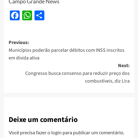
Campo Grande News
Facebook
WhatsApp
Share
Post
Previous:
Municípios poderão parcelar débitos com INSS inscritos
navigation
em dívida ativa
Next:
Congresso busca consenso para reduzir preço dos
combustíveis, diz Lira
Deixe um comentário
Você precisa fazer o
login
para publicar um comentário.