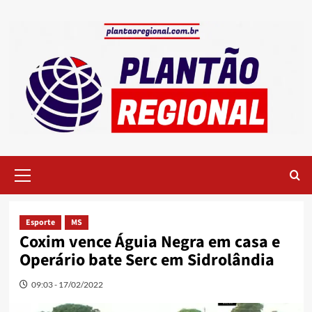
Skip
to
content
Primary
Menu
Esporte
MS
Coxim vence Águia Negra em casa e
Operário bate Serc em Sidrolândia
09:03 - 17/02/2022