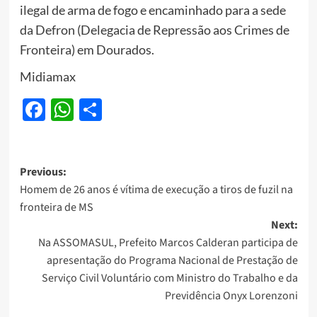
ilegal de arma de fogo e encaminhado para a sede
da Defron (Delegacia de Repressão aos Crimes de
Fronteira) em Dourados.
Midiamax
Facebook
WhatsApp
Share
Post
Previous:
Homem de 26 anos é vítima de execução a tiros de fuzil na
navigation
fronteira de MS
Next:
Na ASSOMASUL, Prefeito Marcos Calderan participa de
apresentação do Programa Nacional de Prestação de
Serviço Civil Voluntário com Ministro do Trabalho e da
Previdência Onyx Lorenzoni