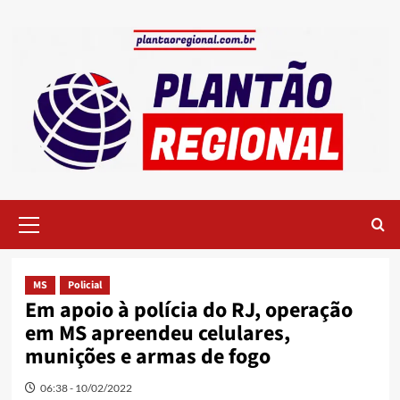
Skip
to
content
Primary
Menu
MS
Policial
Em apoio à polícia do RJ, operação
em MS apreendeu celulares,
munições e armas de fogo
06:38 - 10/02/2022