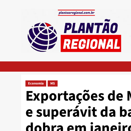
Skip
to
content
Economia
MS
Exportações de
e superávit da b
dobra em janeir