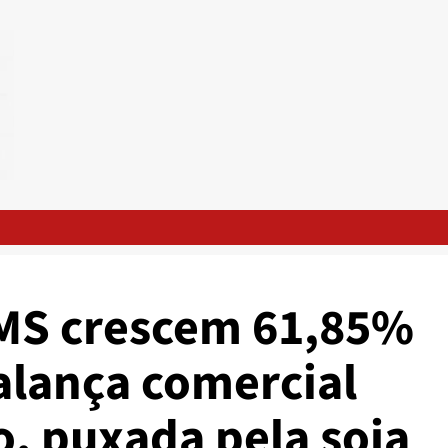
 MS crescem 61,85%
alança comercial
o, puxada pela soja