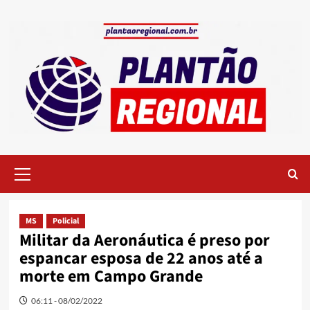
Skip
to
content
Primary
Menu
MS
Policial
Militar da Aeronáutica é preso por
espancar esposa de 22 anos até a
morte em Campo Grande
06:11 - 08/02/2022