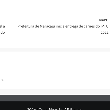
Next:
l a
Prefeitura de Maracaju inicia entrega de carnês do IPTU
 do
2022
o.
2026
|
CoverNews
by AF themes.