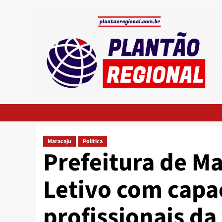
Skip
to
content
Maracaju
Política
Prefeitura de Ma
Letivo com capa
profissionais da