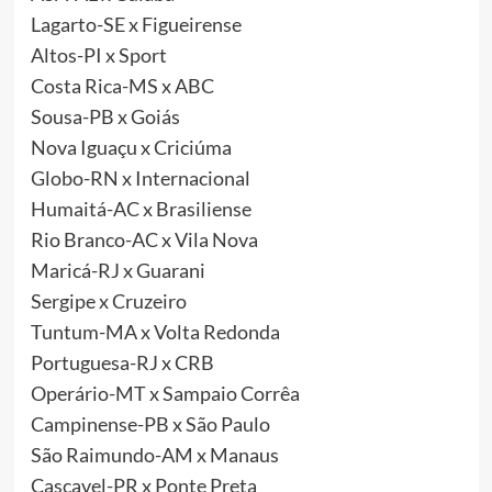
Lagarto-SE x Figueirense
Altos-PI x Sport
Costa Rica-MS x ABC
Sousa-PB x Goiás
Nova Iguaçu x Criciúma
Globo-RN x Internacional
Humaitá-AC x Brasiliense
Rio Branco-AC x Vila Nova
Maricá-RJ x Guarani
Sergipe x Cruzeiro
Tuntum-MA x Volta Redonda
Portuguesa-RJ x CRB
Operário-MT x Sampaio Corrêa
Campinense-PB x São Paulo
São Raimundo-AM x Manaus
Cascavel-PR x Ponte Preta