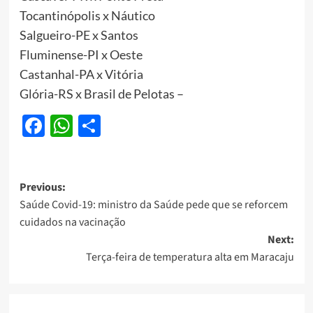
Tocantinópolis x Náutico
Salgueiro-PE x Santos
Fluminense-PI x Oeste
Castanhal-PA x Vitória
Glória-RS x Brasil de Pelotas –
Facebook
WhatsApp
Share
Post
Previous:
Saúde Covid-19: ministro da Saúde pede que se reforcem
navigation
cuidados na vacinação
Next:
Terça-feira de temperatura alta em Maracaju