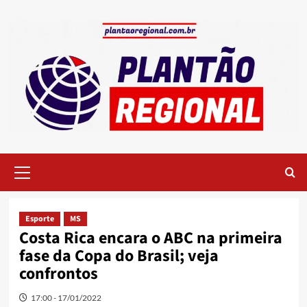
Skip
to
content
Primary
Menu
Esporte
MS
Costa Rica encara o ABC na primeira
fase da Copa do Brasil; veja
confrontos
17:00 - 17/01/2022