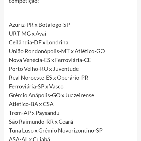
competição:
Azuriz-PR x Botafogo-SP
URT-MG x Avaí
Ceilândia-DF x Londrina
União Rondonópolis-MT x Atlético-GO
Nova Venécia-ES x Ferroviária-CE
Porto Velho-RO x Juventude
Real Noroeste-ES x Operário-PR
Ferroviária-SP x Vasco
Grêmio Anápolis-GO x Juazeirense
Atlético-BA x CSA
Trem-AP x Paysandu
São Raimundo-RR x Ceará
Tuna Luso x Grêmio Novorizontino-SP
ASA-AL x Cuiabá