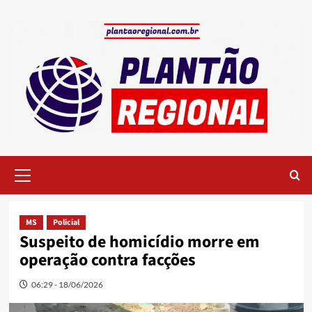
Skip
to
content
Primary
Menu
MS
Policial
Suspeito de homicídio morre em
operação contra facções
06:29 - 18/06/2026