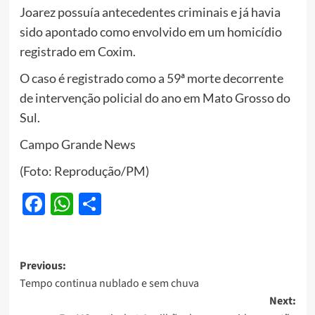
Joarez possuía antecedentes criminais e já havia
sido apontado como envolvido em um homicídio
registrado em Coxim.
O caso é registrado como a 59ª morte decorrente
de intervenção policial do ano em Mato Grosso do
Sul.
Campo Grande News
(Foto: Reprodução/PM)
Facebook
WhatsApp
Share
Post
Previous:
Tempo continua nublado e sem chuva
navigation
Next: