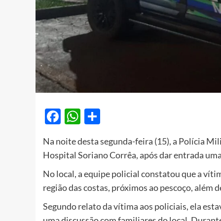
Facebook
WhatsApp
Share
Na noite desta segunda-feira (15), a Polícia Mi
Hospital Soriano Corrêa, após dar entrada uma
No local, a equipe policial constatou que a ví
região das costas, próximos ao pescoço, além 
Segundo relato da vítima aos policiais, ela es
uma discussão com familiares do local. Durant