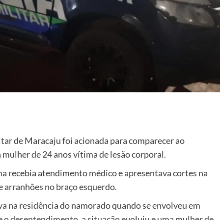
litar de Maracaju foi acionada para comparecer ao
 mulher de 24 anos vítima de lesão corporal.
tima recebia atendimento médico e apresentava cortes na
de arranhões no braço esquerdo.
tava na residência do namorado quando se envolveu em
e o desentendimento, a situação evoluiu e uma mulher de