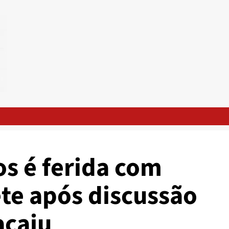
os é ferida com
ete após discussão
acaju