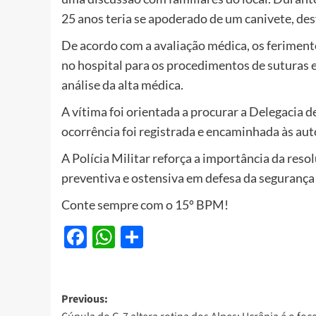
25 anos teria se apoderado de um canivete, des
De acordo com a avaliação médica, os ferimen
no hospital para os procedimentos de suturas e
análise da alta médica.
A vítima foi orientada a procurar a Delegacia d
ocorrência foi registrada e encaminhada às au
A Polícia Militar reforça a importância da reso
preventiva e ostensiva em defesa da segurança
Conte sempre com o 15º BPM!
Facebook
WhatsApp
Share
Post
Previous: