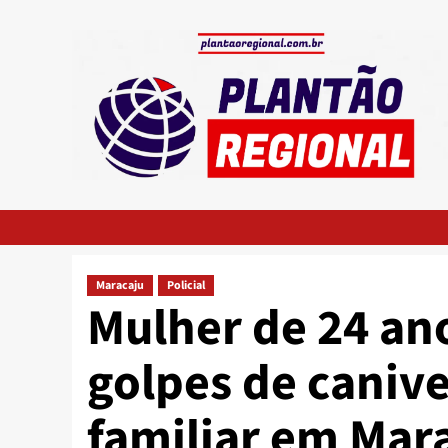
Skip
to
content
Maracaju
Policial
Mulher de 24 an
golpes de caniv
familiar em Mar