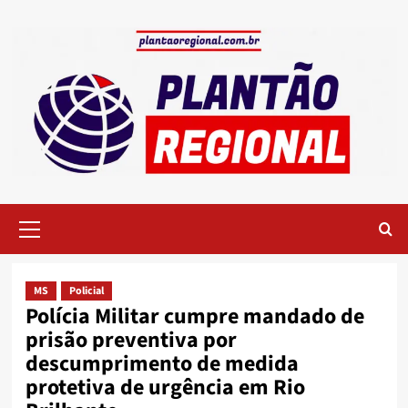
Skip
to
content
Primary
Menu
MS
Policial
Polícia Militar cumpre mandado de
prisão preventiva por
descumprimento de medida
protetiva de urgência em Rio