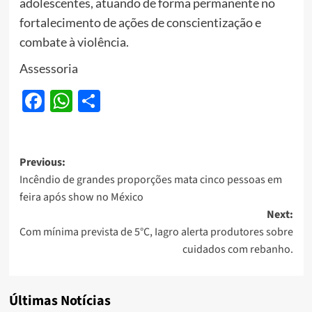
adolescentes, atuando de forma permanente no
fortalecimento de ações de conscientização e
combate à violência.
Assessoria
Facebook
WhatsApp
Share
Post
Previous:
Incêndio de grandes proporções mata cinco pessoas em
navigation
feira após show no México
Next:
Com mínima prevista de 5°C, Iagro alerta produtores sobre
cuidados com rebanho.
Últimas Notícias