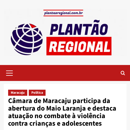
Skip
to
content
Primary
Menu
Maracaju
Política
Câmara de Maracaju participa da
abertura do Maio Laranja e destaca
atuação no combate à violência
contra crianças e adolescentes