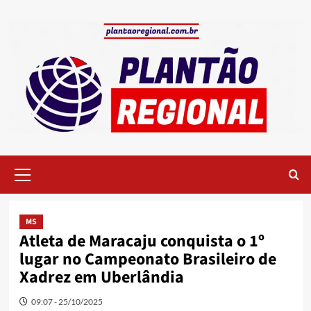
Skip
to
content
Primary
Menu
MS
Atleta de Maracaju conquista o 1º
lugar no Campeonato Brasileiro de
Xadrez em Uberlândia
09:07 - 25/10/2025