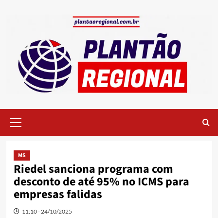
Skip
to
content
Primary
Menu
MS
Riedel sanciona programa com
desconto de até 95% no ICMS para
empresas falidas
11:10 - 24/10/2025