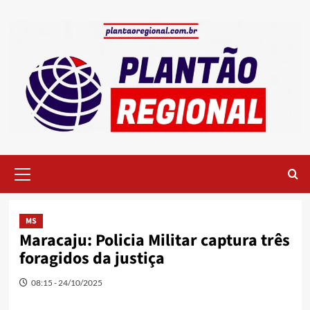
Skip
to
content
Primary
Menu
MS
Maracaju: Policia Militar captura três
foragidos da justiça
08:15 - 24/10/2025