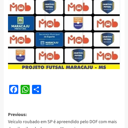
Facebook
WhatsApp
Share
Post
Previous:
Veículo roubado em SP é apreendido pelo DOF com mais
navigation