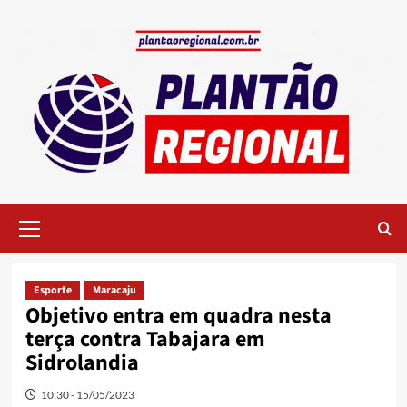
Skip
to
content
Primary
Menu
Esporte
Maracaju
Objetivo entra em quadra nesta
terça contra Tabajara em
Sidrolandia
10:30 - 15/05/2023