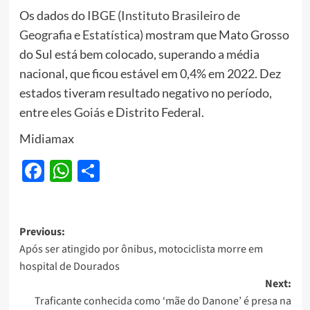
Os dados do
IBGE (Instituto Brasileiro de
Geografia e Estatística)
mostram que Mato Grosso
do Sul está bem colocado, superando a média
nacional, que ficou estável em 0,4% em 2022. Dez
estados tiveram resultado negativo no período,
entre eles
Goiás
e Distrito Federal.
Midiamax
Facebook
WhatsApp
Share
Post
Previous:
Após ser atingido por ônibus, motociclista morre em
navigation
hospital de Dourados
Next:
Traficante conhecida como ‘mãe do Danone’ é presa na