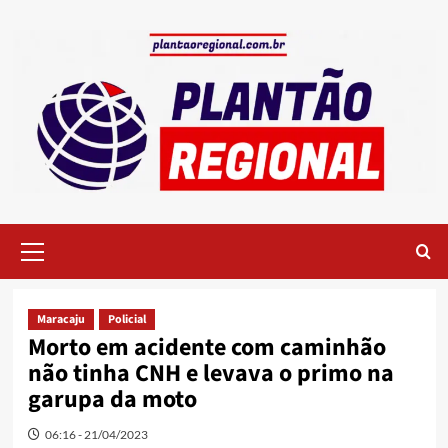
Skip
to
content
Primary
Menu
Maracaju
Policial
Morto em acidente com caminhão
não tinha CNH e levava o primo na
garupa da moto
06:16 - 21/04/2023