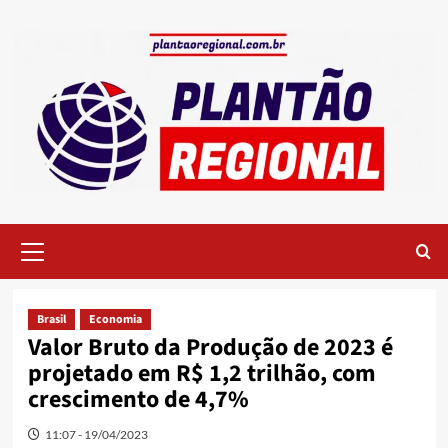
Skip
to
content
Primary
Menu
Brasil
Economia
Valor Bruto da Produção de 2023 é
projetado em R$ 1,2 trilhão, com
crescimento de 4,7%
11:07 - 19/04/2023