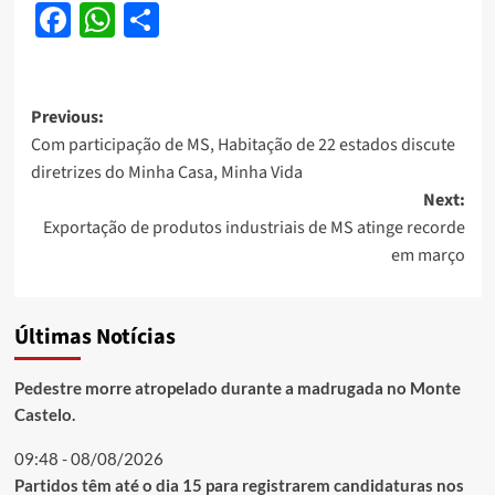
Facebook
WhatsApp
Share
Post
Previous:
Com participação de MS, Habitação de 22 estados discute
navigation
diretrizes do Minha Casa, Minha Vida
Next:
Exportação de produtos industriais de MS atinge recorde
em março
Últimas Notícias
Pedestre morre atropelado durante a madrugada no Monte
Castelo.
09:48 - 08/08/2026
Partidos têm até o dia 15 para registrarem candidaturas nos