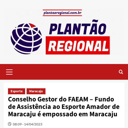
Skip
to
content
Primary
Menu
Esporte
Maracaju
Conselho Gestor do FAEAM – Fundo
de Assistência ao Esporte Amador de
Maracaju é empossado em Maracaju
08:09 - 14/04/2023