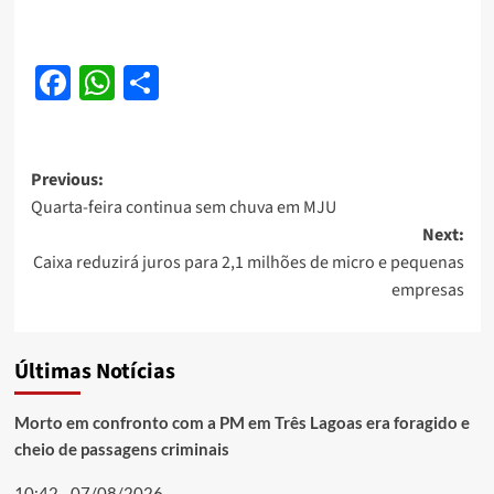
Facebook
WhatsApp
Share
Post
Previous:
Quarta-feira continua sem chuva em MJU
navigation
Next:
Caixa reduzirá juros para 2,1 milhões de micro e pequenas
empresas
Últimas Notícias
Morto em confronto com a PM em Três Lagoas era foragido e
cheio de passagens criminais
10:42 - 07/08/2026