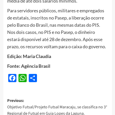
média de até dois salários mínimos.
Para servidores públicos, militares e empregados
de estatais, inscritos no Pasep, a liberação ocorre
pelo Banco do Brasil, nas mesmas datas do PIS.
Nos dois casos, no PIS e no Pasep, o dinheiro
estará disponível até 28 de dezembro. Após esse
prazo, os recursos voltam para o caixa do governo.
Edição: Maria Claudia
Fonte: Agência Brasil
Facebook
WhatsApp
Share
Post
Previous:
Objetivo Futsal/Projeto Futsal Maracaju, se classifica no 3°
navigation
Regional de Futsal em Guia Lopes da Laguna.