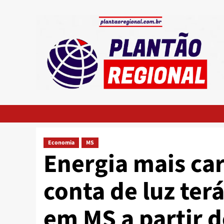
Skip
to
content
Economia
MS
Energia mais car
conta de luz ter
em MS a partir 