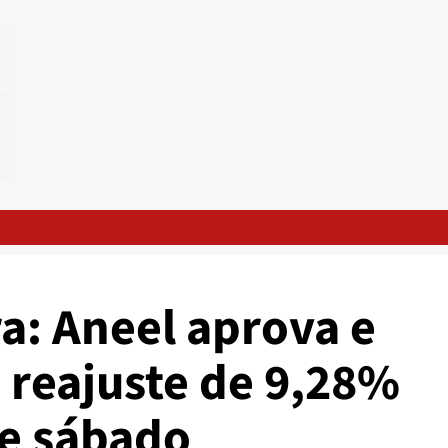
a: Aneel aprova e
á reajuste de 9,28%
de sábado