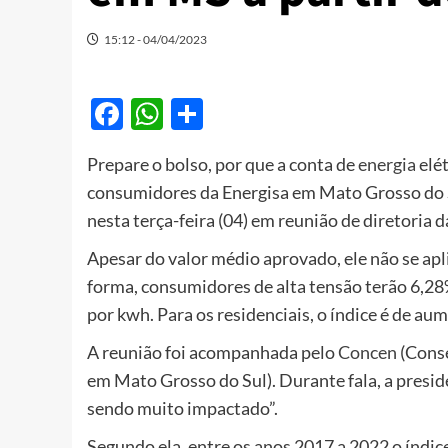
15:12 - 04/04/2023
Facebook
WhatsApp
Share
Prepare o bolso, por que a conta de
energia
elét
consumidores da Energisa em Mato Grosso do 
nesta terça-feira (04) em reunião de diretoria 
Apesar do valor médio aprovado, ele não se apl
forma, consumidores de alta tensão terão 6,28
por kwh. Para os residenciais, o índice é de au
A reunião foi acompanhada pelo
Concen
(Conse
em Mato Grosso do Sul). Durante fala, a presi
sendo muito impactado”.
Segundo ela, entre os anos 2017 a 2022 o índi